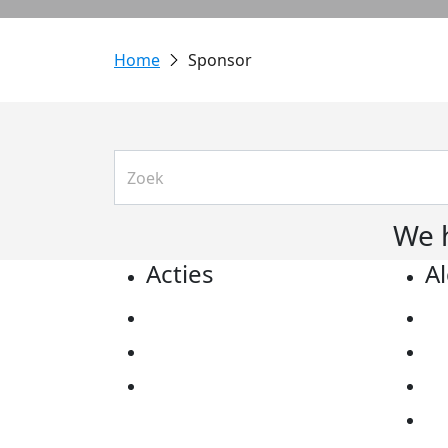
Sponsor
We 
Acties
A
Actiematerialen
Pr
Evenementen
Co
Kom in actie
Al
Ov