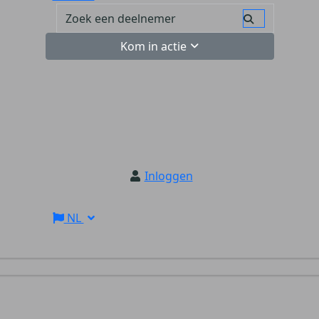
Kom in actie
Inloggen
NL