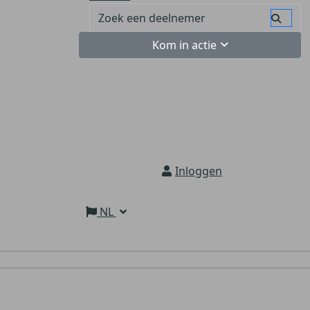
Kom in actie
Inloggen
NL