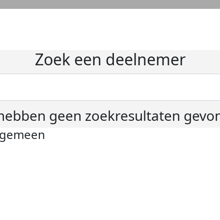
Zoek een deelnemer
hebben geen zoekresultaten gevo
lgemeen
ivacyverklaring
okie instellingen
gemene voorwaarden
er KWF Kankerbestrijding