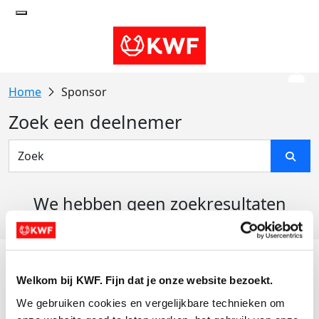
Sponsor
Zoek een deelnemer
We hebben geen zoekresultaten
gevonden
Acties
Welkom bij KWF. Fijn dat je onze website bezoekt.
Actiematerialen
We gebruiken cookies en vergelijkbare technieken om 
Evenementen