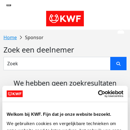
Sponsor
Zoek een deelnemer
We hebben geen zoekresultaten
gevonden
Acties
Welkom bij KWF. Fijn dat je onze website bezoekt.
Actiematerialen
We gebruiken cookies en vergelijkbare technieken om 
Evenementen