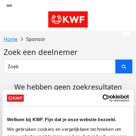
Sponsor
Zoek een deelnemer
We hebben geen zoekresultaten
gevonden
Acties
Welkom bij KWF. Fijn dat je onze website bezoekt.
Actiematerialen
We gebruiken cookies en vergelijkbare technieken om 
Evenementen