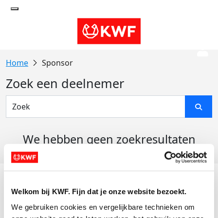
Sponsor
Zoek een deelnemer
We hebben geen zoekresultaten
gevonden
Acties
Welkom bij KWF. Fijn dat je onze website bezoekt.
Actiematerialen
We gebruiken cookies en vergelijkbare technieken om 
Evenementen