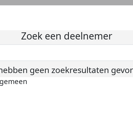
Zoek een deelnemer
hebben geen zoekresultaten gevo
lgemeen
ivacyverklaring
okie instellingen
gemene voorwaarden
er KWF Kankerbestrijding