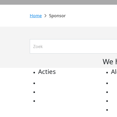
Sponsor
We 
Acties
A
Actiematerialen
Pr
Evenementen
Co
Kom in actie
Al
Ov