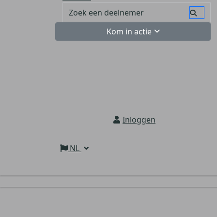
Kom in actie
Inloggen
NL