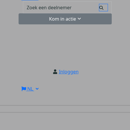
Kom in actie
Inloggen
NL