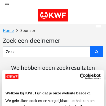
Sponsor
Zoek een deelnemer
We hebben geen zoekresultaten
gevonden
Acties
Welkom bij KWF. Fijn dat je onze website bezoekt.
Actiematerialen
We gebruiken cookies en vergelijkbare technieken om 
Evenementen