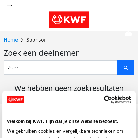
Sponsor
Zoek een deelnemer
We hebben geen zoekresultaten
gevonden
Acties
Welkom bij KWF. Fijn dat je onze website bezoekt.
Actiematerialen
We gebruiken cookies en vergelijkbare technieken om 
Evenementen