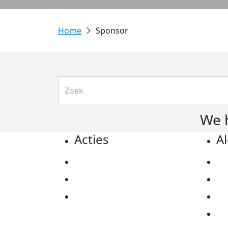
Sponsor
We 
Acties
A
Actiematerialen
Pr
Evenementen
Co
Kom in actie
Al
Ov