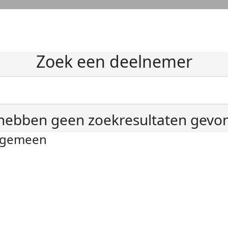
Zoek een deelnemer
hebben geen zoekresultaten gevo
lgemeen
ivacyverklaring
okie instellingen
gemene voorwaarden
er KWF Kankerbestrijding