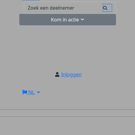
Kom in actie
Inloggen
NL