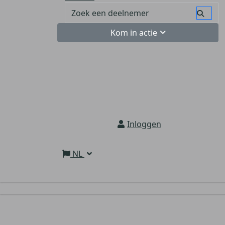
Kom in actie
Inloggen
NL