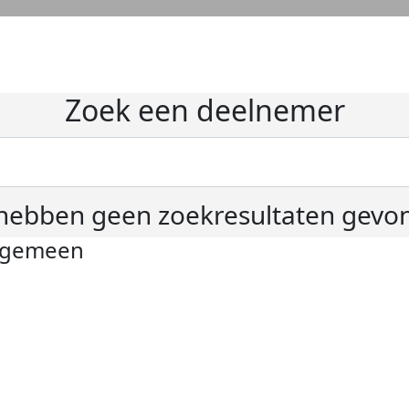
Zoek een deelnemer
hebben geen zoekresultaten gevo
lgemeen
ivacyverklaring
okie instellingen
gemene voorwaarden
er KWF Kankerbestrijding