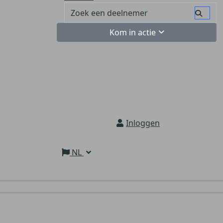
Kom in actie
Inloggen
NL