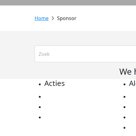
Sponsor
We 
Acties
A
Actiematerialen
Pr
Evenementen
Co
Kom in actie
Al
Ov