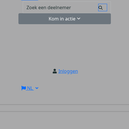
Kom in actie
Inloggen
NL