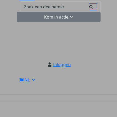
Kom in actie
Inloggen
NL