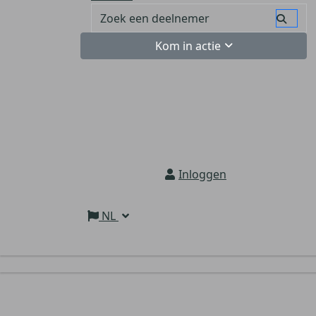
Kom in actie
Inloggen
NL