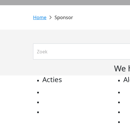
Sponsor
We 
Acties
A
Actiematerialen
Pr
Evenementen
Co
Kom in actie
Al
Ov