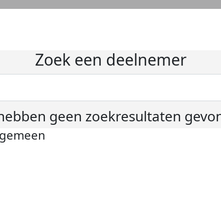
Zoek een deelnemer
hebben geen zoekresultaten gevo
lgemeen
ivacyverklaring
okie instellingen
gemene voorwaarden
er KWF Kankerbestrijding