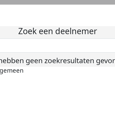
Zoek een deelnemer
hebben geen zoekresultaten gevo
lgemeen
ivacyverklaring
okie instellingen
gemene voorwaarden
er KWF Kankerbestrijding