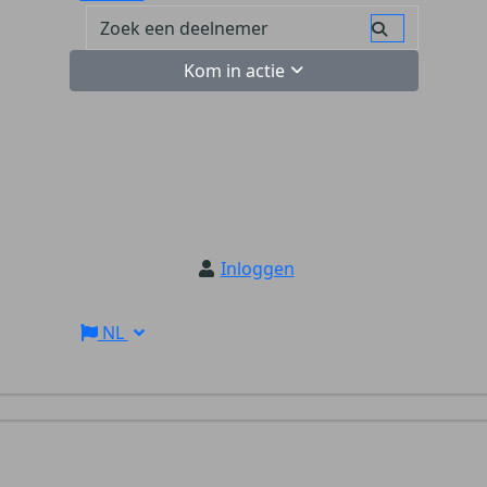
Kom in actie
Inloggen
NL