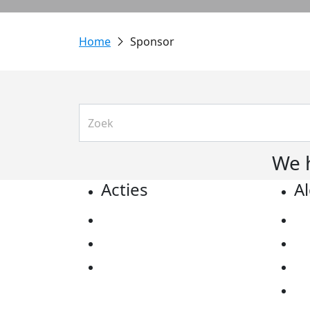
Sponsor
We 
Acties
A
Actiematerialen
Pr
Evenementen
Co
Kom in actie
Al
Ov