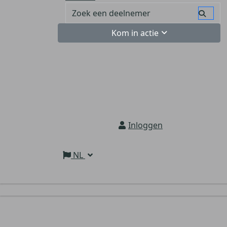
Kom in actie
Inloggen
NL