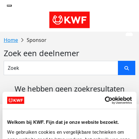
Sponsor
Zoek een deelnemer
We hebben geen zoekresultaten
gevonden
Acties
Welkom bij KWF. Fijn dat je onze website bezoekt.
Actiematerialen
We gebruiken cookies en vergelijkbare technieken om 
Evenementen