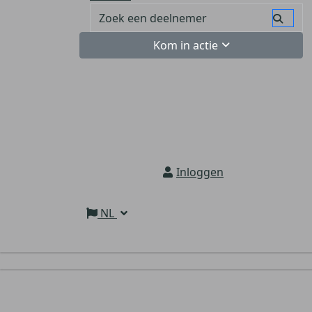
Kom in actie
Inloggen
NL