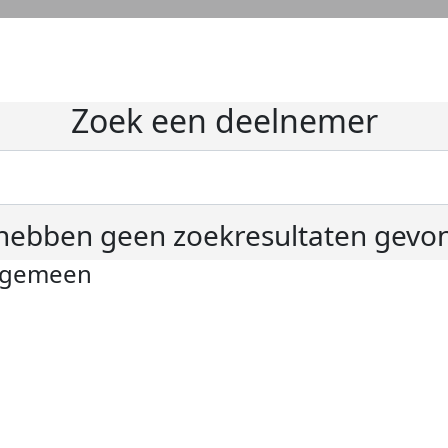
Zoek een deelnemer
hebben geen zoekresultaten gevo
lgemeen
ivacyverklaring
okie instellingen
gemene voorwaarden
er KWF Kankerbestrijding