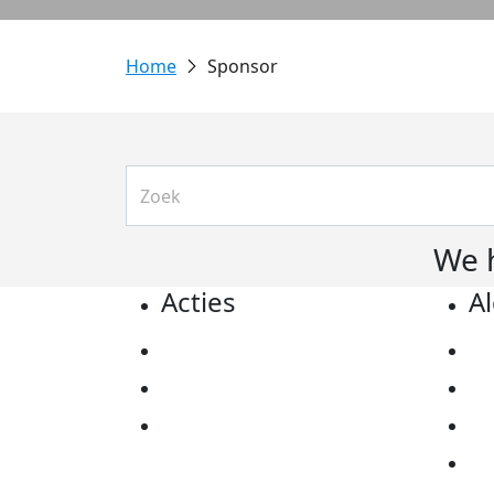
Sponsor
We 
Acties
A
Actiematerialen
Pr
Evenementen
Co
Kom in actie
Al
Ov