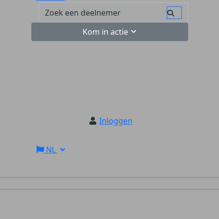
Kom in actie
Inloggen
NL