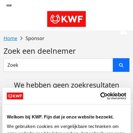
Sponsor
Zoek een deelnemer
We hebben geen zoekresultaten
gevonden
Acties
Welkom bij KWF. Fijn dat je onze website bezoekt.
Actiematerialen
We gebruiken cookies en vergelijkbare technieken om 
Evenementen