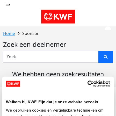
Sponsor
Zoek een deelnemer
We hebben geen zoekresultaten
gevonden
Acties
Welkom bij KWF. Fijn dat je onze website bezoekt.
Actiematerialen
We gebruiken cookies en vergelijkbare technieken om 
Evenementen