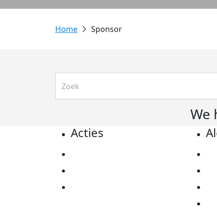
Sponsor
We 
Acties
A
Actiematerialen
Pr
Evenementen
Co
Kom in actie
Al
Ov