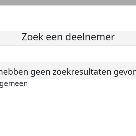
Zoek een deelnemer
hebben geen zoekresultaten gevo
lgemeen
ivacyverklaring
okie instellingen
gemene voorwaarden
er KWF Kankerbestrijding