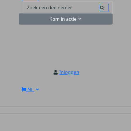
Kom in actie
Inloggen
NL