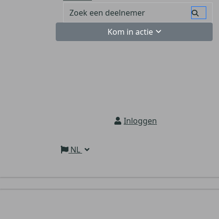
Kom in actie
Inloggen
NL