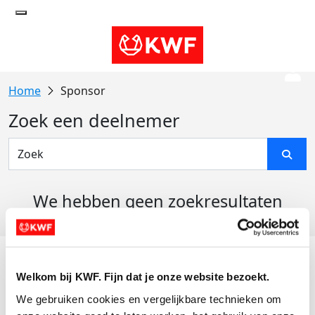
Sponsor
Zoek een deelnemer
We hebben geen zoekresultaten
gevonden
Acties
Welkom bij KWF. Fijn dat je onze website bezoekt.
Actiematerialen
We gebruiken cookies en vergelijkbare technieken om 
Evenementen