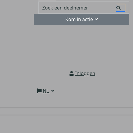
Kom in actie
Inloggen
NL