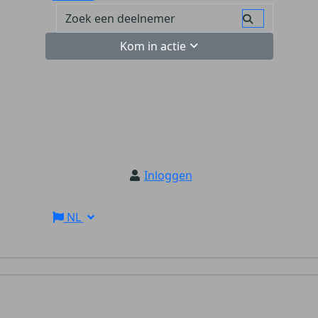
Kom in actie
Inloggen
NL