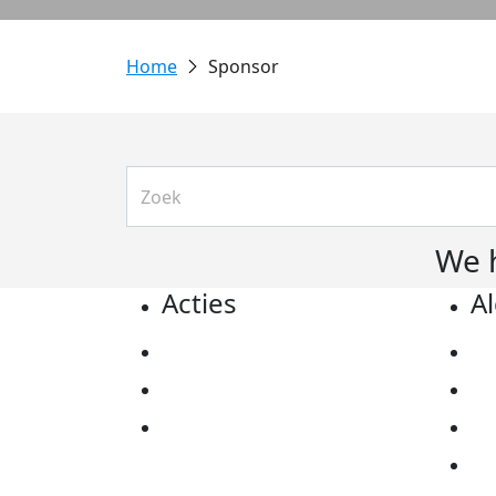
Sponsor
We 
Acties
A
Actiematerialen
Pr
Evenementen
Co
Kom in actie
Al
Ov