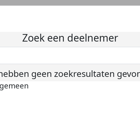
Zoek een deelnemer
hebben geen zoekresultaten gevo
lgemeen
ivacyverklaring
okie instellingen
gemene voorwaarden
er KWF Kankerbestrijding