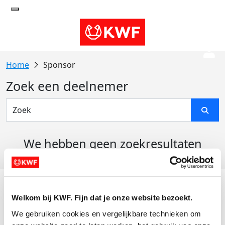
Sponsor
Zoek een deelnemer
We hebben geen zoekresultaten
gevonden
Acties
Welkom bij KWF. Fijn dat je onze website bezoekt.
Actiematerialen
We gebruiken cookies en vergelijkbare technieken om 
Evenementen