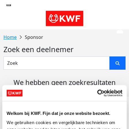
Sponsor
Zoek een deelnemer
We hebben geen zoekresultaten
gevonden
Acties
Welkom bij KWF. Fijn dat je onze website bezoekt.
Actiematerialen
We gebruiken cookies en vergelijkbare technieken om 
Evenementen