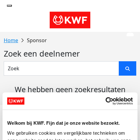
Sponsor
Zoek een deelnemer
We hebben geen zoekresultaten
gevonden
Acties
Welkom bij KWF. Fijn dat je onze website bezoekt.
Actiematerialen
We gebruiken cookies en vergelijkbare technieken om 
Evenementen