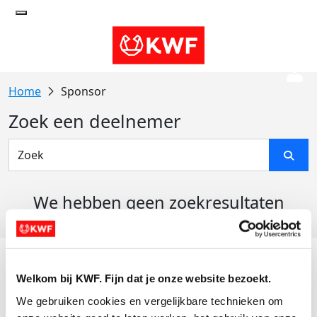
Sponsor
Zoek een deelnemer
We hebben geen zoekresultaten
gevonden
Acties
Welkom bij KWF. Fijn dat je onze website bezoekt.
Actiematerialen
We gebruiken cookies en vergelijkbare technieken om 
Evenementen