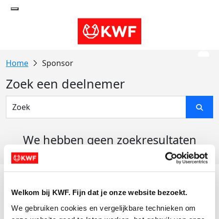
Sponsor
Zoek een deelnemer
We hebben geen zoekresultaten
gevonden
Acties
Welkom bij KWF. Fijn dat je onze website bezoekt.
Actiematerialen
We gebruiken cookies en vergelijkbare technieken om 
Evenementen