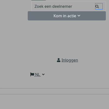
Kom in actie
Inloggen
NL