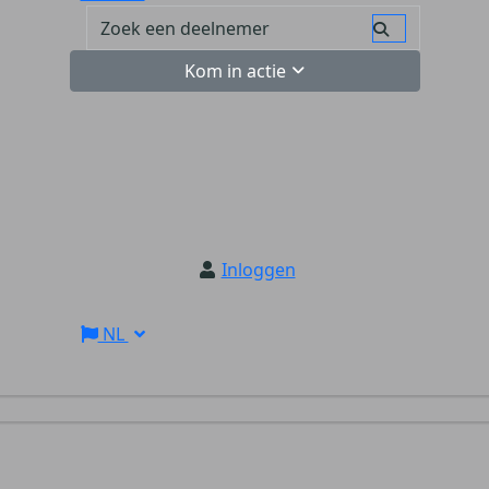
Kom in actie
Inloggen
NL