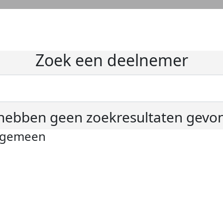
Zoek een deelnemer
hebben geen zoekresultaten gevo
lgemeen
ivacyverklaring
okie instellingen
gemene voorwaarden
er KWF Kankerbestrijding