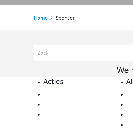
Sponsor
We 
Acties
A
Actiematerialen
Pr
Evenementen
Co
Kom in actie
Al
Ov