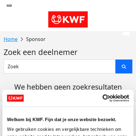
Sponsor
Zoek een deelnemer
We hebben geen zoekresultaten
gevonden
Acties
Welkom bij KWF. Fijn dat je onze website bezoekt.
Actiematerialen
We gebruiken cookies en vergelijkbare technieken om 
Evenementen