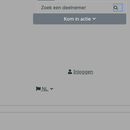
Kom in actie
Inloggen
NL