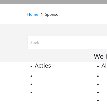
Sponsor
We 
Acties
A
Actiematerialen
Pr
Evenementen
Co
Kom in actie
Al
Ov