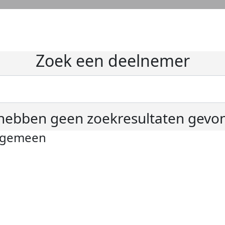
Zoek een deelnemer
hebben geen zoekresultaten gevo
lgemeen
ivacyverklaring
okie instellingen
gemene voorwaarden
er KWF Kankerbestrijding