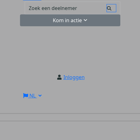
Kom in actie
Inloggen
NL