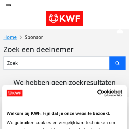
Sponsor
Zoek een deelnemer
We hebben geen zoekresultaten
gevonden
Acties
Welkom bij KWF. Fijn dat je onze website bezoekt.
Actiematerialen
We gebruiken cookies en vergelijkbare technieken om 
Evenementen