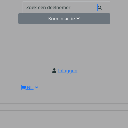
Kom in actie
Inloggen
NL