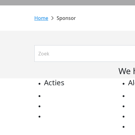
Sponsor
We 
Acties
A
Actiematerialen
Pr
Evenementen
Co
Kom in actie
Al
Ov