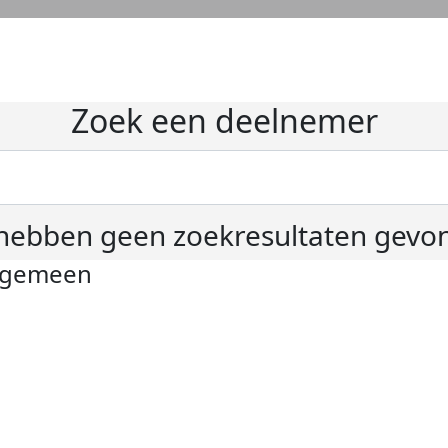
Zoek een deelnemer
hebben geen zoekresultaten gevo
lgemeen
ivacyverklaring
okie instellingen
gemene voorwaarden
er KWF Kankerbestrijding