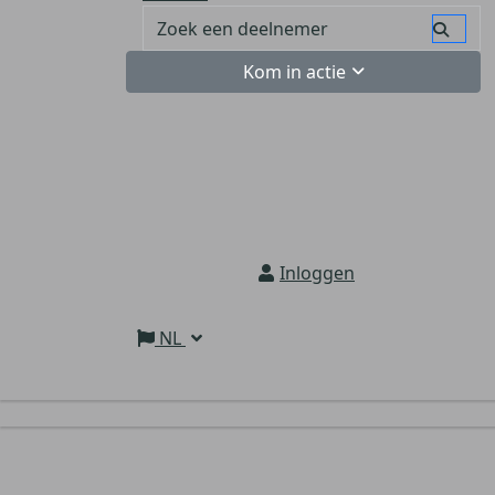
Kom in actie
Inloggen
NL