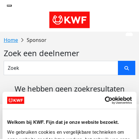
Sponsor
Zoek een deelnemer
We hebben geen zoekresultaten
gevonden
Acties
Welkom bij KWF. Fijn dat je onze website bezoekt.
Actiematerialen
We gebruiken cookies en vergelijkbare technieken om 
Evenementen