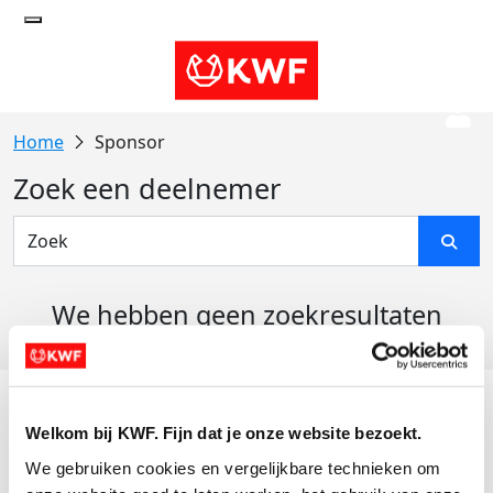
Sponsor
Zoek een deelnemer
We hebben geen zoekresultaten
gevonden
Acties
Welkom bij KWF. Fijn dat je onze website bezoekt.
Actiematerialen
We gebruiken cookies en vergelijkbare technieken om 
Evenementen