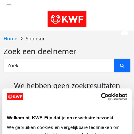
Sponsor
Zoek een deelnemer
We hebben geen zoekresultaten
gevonden
Acties
Welkom bij KWF. Fijn dat je onze website bezoekt.
Actiematerialen
We gebruiken cookies en vergelijkbare technieken om 
Evenementen