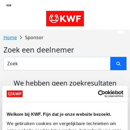
Sponsor
Zoek een deelnemer
We hebben geen zoekresultaten
gevonden
Acties
Welkom bij KWF. Fijn dat je onze website bezoekt.
Actiematerialen
We gebruiken cookies en vergelijkbare technieken om 
Evenementen