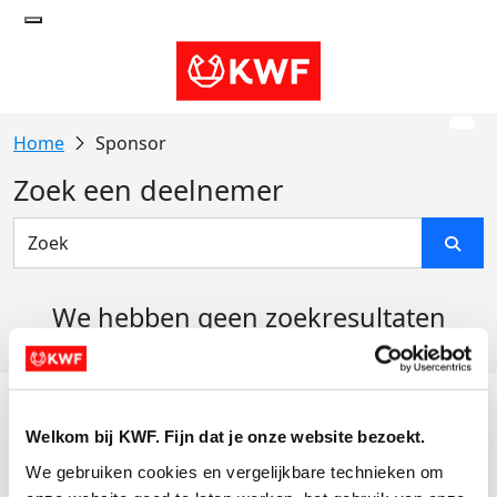
Sponsor
Zoek een deelnemer
We hebben geen zoekresultaten
gevonden
Acties
Welkom bij KWF. Fijn dat je onze website bezoekt.
Actiematerialen
We gebruiken cookies en vergelijkbare technieken om 
Evenementen