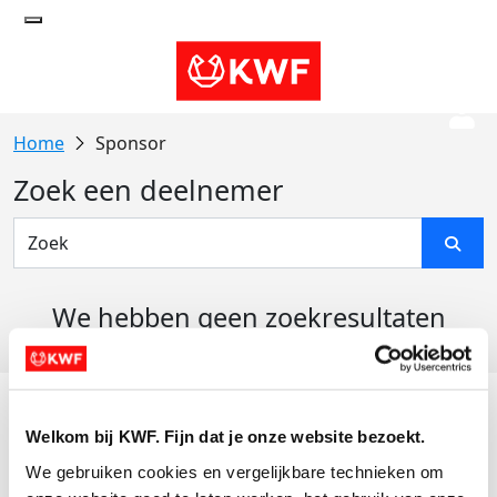
Sponsor
Zoek een deelnemer
We hebben geen zoekresultaten
gevonden
Acties
Welkom bij KWF. Fijn dat je onze website bezoekt.
Actiematerialen
We gebruiken cookies en vergelijkbare technieken om 
Evenementen