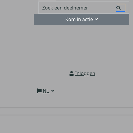
Kom in actie
Inloggen
NL