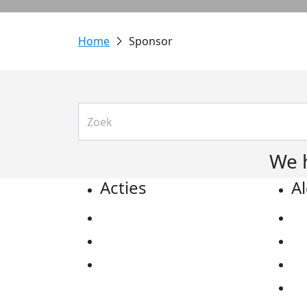
Sponsor
We 
Acties
A
Actiematerialen
Pr
Evenementen
Co
Kom in actie
Al
Ov