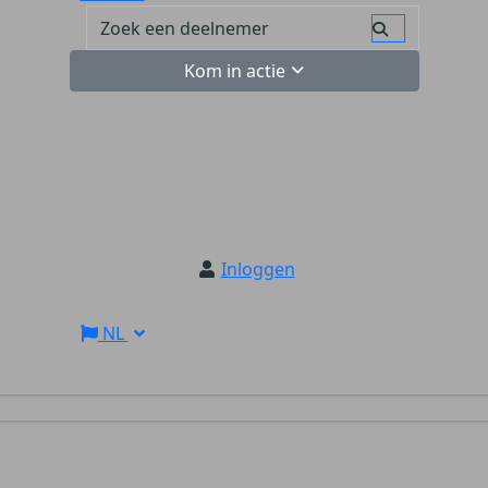
Kom in actie
Inloggen
NL