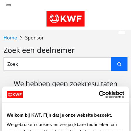
Sponsor
Zoek een deelnemer
We hebben geen zoekresultaten
gevonden
Acties
Welkom bij KWF. Fijn dat je onze website bezoekt.
Actiematerialen
We gebruiken cookies en vergelijkbare technieken om 
Evenementen