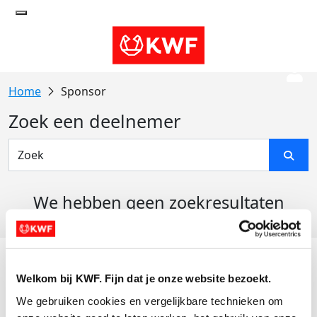
Sponsor
Zoek een deelnemer
We hebben geen zoekresultaten
gevonden
Acties
Welkom bij KWF. Fijn dat je onze website bezoekt.
Actiematerialen
We gebruiken cookies en vergelijkbare technieken om 
Evenementen