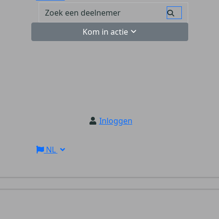
Kom in actie
Inloggen
NL