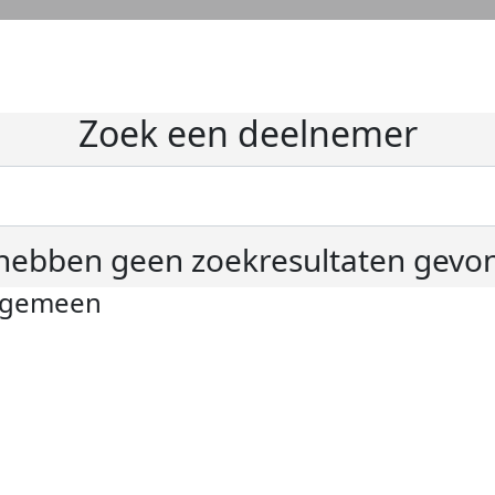
Zoek een deelnemer
hebben geen zoekresultaten gevo
lgemeen
ivacyverklaring
okie instellingen
gemene voorwaarden
er KWF Kankerbestrijding