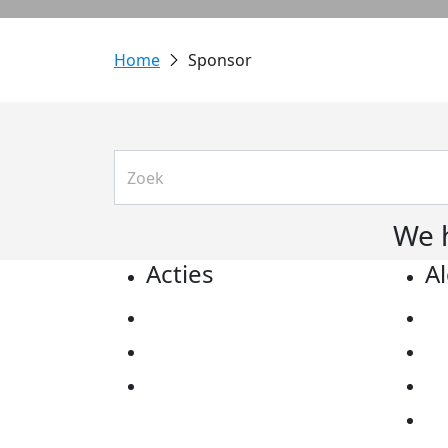
Sponsor
We 
Acties
A
Actiematerialen
Pr
Evenementen
Co
Kom in actie
Al
Ov