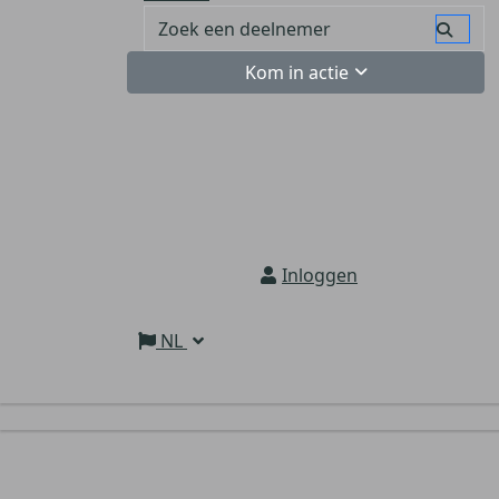
Kom in actie
Inloggen
NL