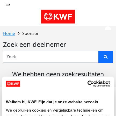
Sponsor
Zoek een deelnemer
We hebben geen zoekresultaten
gevonden
Acties
Welkom bij KWF. Fijn dat je onze website bezoekt.
Actiematerialen
We gebruiken cookies en vergelijkbare technieken om 
Evenementen