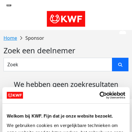
Sponsor
Zoek een deelnemer
We hebben geen zoekresultaten
gevonden
Acties
Welkom bij KWF. Fijn dat je onze website bezoekt.
Actiematerialen
We gebruiken cookies en vergelijkbare technieken om 
Evenementen