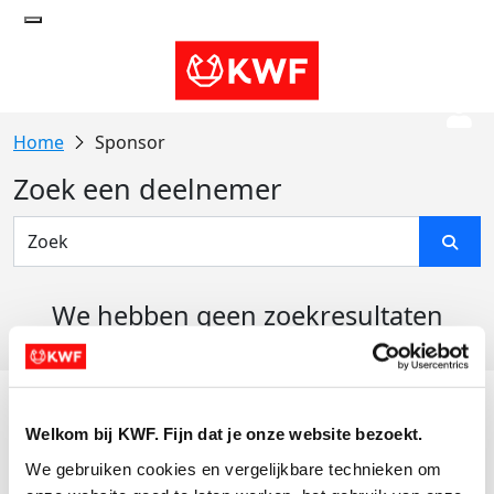
Sponsor
Zoek een deelnemer
We hebben geen zoekresultaten
gevonden
Acties
Welkom bij KWF. Fijn dat je onze website bezoekt.
Actiematerialen
We gebruiken cookies en vergelijkbare technieken om 
Evenementen