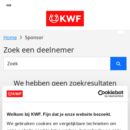
Sponsor
Zoek een deelnemer
We hebben geen zoekresultaten
gevonden
Acties
Welkom bij KWF. Fijn dat je onze website bezoekt.
Actiematerialen
We gebruiken cookies en vergelijkbare technieken om 
Evenementen