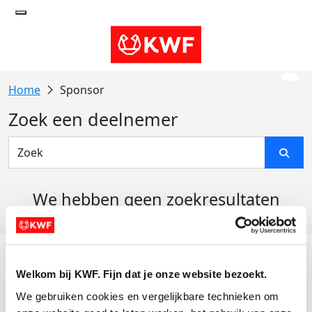
Sponsor
Zoek een deelnemer
We hebben geen zoekresultaten
gevonden
Acties
Welkom bij KWF. Fijn dat je onze website bezoekt.
Actiematerialen
We gebruiken cookies en vergelijkbare technieken om 
Evenementen