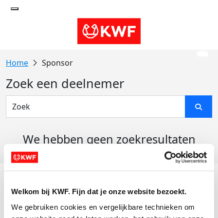
Sponsor
Zoek een deelnemer
We hebben geen zoekresultaten
gevonden
Acties
Welkom bij KWF. Fijn dat je onze website bezoekt.
Actiematerialen
We gebruiken cookies en vergelijkbare technieken om 
Evenementen