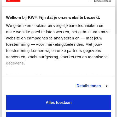
Bas Willemsen
Opgehaald:
Welkom bij KWF. Fijn dat je onze website bezoekt.
€842
We gebruiken cookies en vergelijkbare technieken om 
onze website goed te laten werken, het gebruik van onze 
website en campagnes te analyseren en — met jouw 
Acties
toestemming — voor marketingdoeleinden. Met jouw 
toestemming kunnen wij en onze partners gegevens 
Actiematerialen
verwerken, zoals surfgedrag, voorkeuren en technische 
Evenementen
gegevens.
Kom in actie
Deze gegevens helpen ons om campagnes te meten, 
prestaties te verbeteren en relevante KWF-content te 
Algemeen
Details tonen
tonen. Je kunt je toestemming op elk moment wijzigen of 
intrekken via Cookie instellingen onderaan de pagina. De 
Privacyverklaring
lijst met cookies is te vinden in het tabblad “details”.
Alles toestaan
Cookie instellingen
Algemene voorwaarden