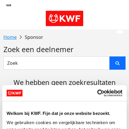
Sponsor
Zoek een deelnemer
We hebben geen zoekresultaten
gevonden
Acties
Welkom bij KWF. Fijn dat je onze website bezoekt.
Actiematerialen
We gebruiken cookies en vergelijkbare technieken om 
Evenementen