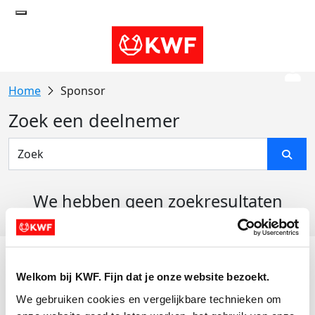
Sponsor
Zoek een deelnemer
We hebben geen zoekresultaten
gevonden
Acties
Welkom bij KWF. Fijn dat je onze website bezoekt.
Actiematerialen
We gebruiken cookies en vergelijkbare technieken om 
Evenementen