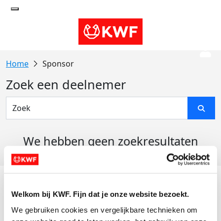
Sponsor
Zoek een deelnemer
We hebben geen zoekresultaten
gevonden
Acties
Welkom bij KWF. Fijn dat je onze website bezoekt.
Actiematerialen
We gebruiken cookies en vergelijkbare technieken om 
Evenementen