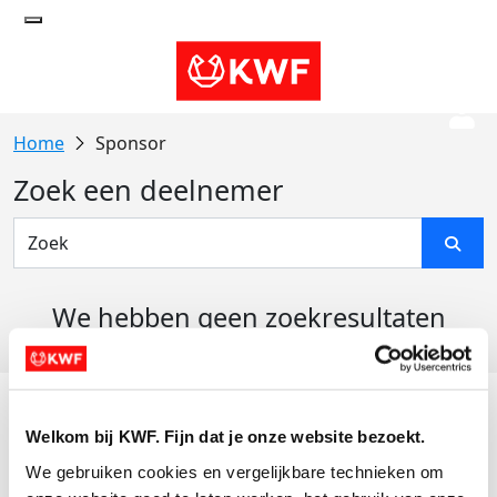
Sponsor
Zoek een deelnemer
We hebben geen zoekresultaten
gevonden
Acties
Welkom bij KWF. Fijn dat je onze website bezoekt.
Actiematerialen
We gebruiken cookies en vergelijkbare technieken om 
Evenementen